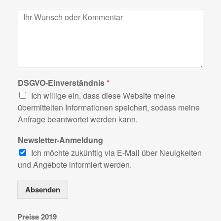
ä
s
s
n
n
K
f
e
e
e
t
o
e
*
*
e
m
r
r
m
i
1
e
e
5
n
r
J
t
t
a
a
DSGVO-Einverständnis
*
e
h
r
W
r
Ich willige ein, dass diese Website meine
o
o
e
übermittelten Informationen speichert, sodass meine
d
h
n
Anfrage beantwortet werden kann.
e
n
)
r
u
Newsletter-Anmeldung
N
n
a
g
Ich möchte zukünftig via E-Mail über Neuigkeiten
c
und Angebote informiert werden.
h
r
Absenden
i
c
h
Preise 2019
t